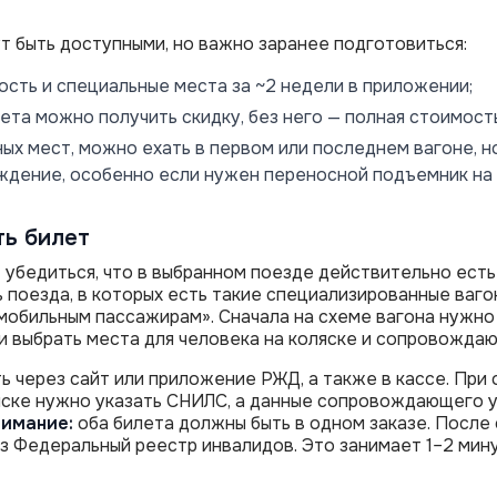
т быть доступными, но важно заранее подготовиться:
ость и специальные места за ~2 недели в приложении;
ета можно получить скидку, без него — полная стоимость
ых мест, можно ехать в первом или последнем вагоне, н
дение, особенно если нужен переносной подъемник на 
ть билет
 убедиться, что в выбранном поезде действительно ест
ь поезда, в которых есть такие специализированные ваго
обильным пассажирам». Сначала на схеме вагона нужно 
и выбрать места для человека на коляске и сопровожда
 через сайт или приложение РЖД, а также в кассе. При
яске нужно указать СНИЛС, а данные сопровождающего у
нимание:
оба билета должны быть в одном заказе. После
з Федеральный реестр инвалидов. Это занимает 1–2 мину