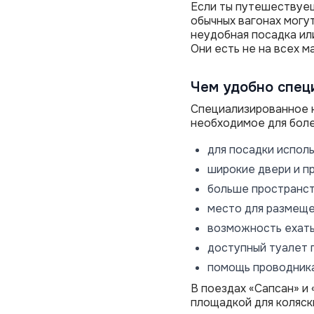
Если ты путешествуеш
обычных вагонах могут
неудобная посадка ил
Они есть не на всех 
Чем удобно спец
Специализированное к
необходимое для боле
для посадки испол
широкие двери и п
больше пространст
место для размеще
возможность ехат
доступный туалет 
помощь проводника 
В поездах «Сапсан» и
площадкой для коляск