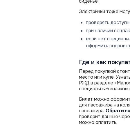
сиденье.
Электрички тоже могу
проверять доступн
при наличии соцпак
если нет специальн
оформить сопровож
Где и как покупа
Перед покупкой стоит
место или купе. Узнат
РЖД в разделе «Малом
специальным значком 
Билет можно оформить
для пассажира на кол
пассажира.
Обрати в
проверит данные чере
можно оплатить.