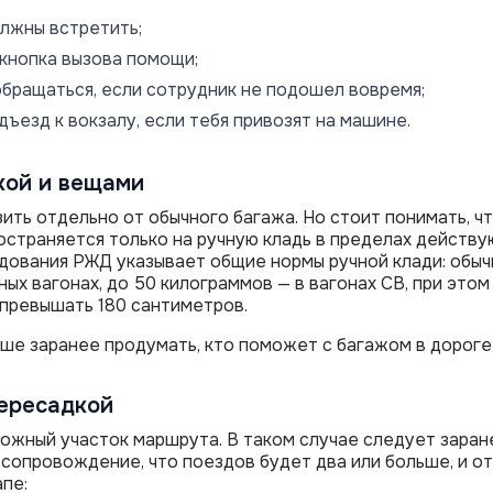
олжны встретить;
 кнопка вызова помощи;
обращаться, если сотрудник не подошел вовремя;
дъезд к вокзалу, если тебя привозят на машине.
кой и вещами
ить отдельно от обычного багажа. Но стоит понимать, ч
остраняется только на ручную кладь в пределах действу
дования РЖД указывает общие нормы ручной клади: обыч
ных вагонах, до 50 килограммов — в вагонах СВ, при этом
превышать 180 сантиметров.
чше заранее продумать, кто поможет с багажом в дороге 
пересадкой
ожный участок маршрута. В таком случае следует заран
 сопровождение, что поездов будет два или больше, и о
пе: