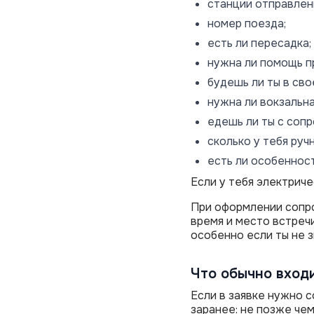
станции отправлени
номер поезда;
есть ли пересадка;
нужна ли помощь п
будешь ли ты в сво
нужна ли вокзальна
едешь ли ты с соп
сколько у тебя руч
есть ли особенност
Если у тебя электриче
При оформлении сопро
время и место встреч
особенно если ты не з
Что обычно вход
Если в заявке нужно 
заранее: не позже чем